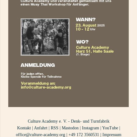
Culture Academy e. V. - Denk- und Turnfabrik
Kontakt
|
Anfahrt
|
RSS
|
Mastodon
|
Instagram
|
YouTube
|
office@culture-academy.org
|
+49 172 3560531
|
Impressum