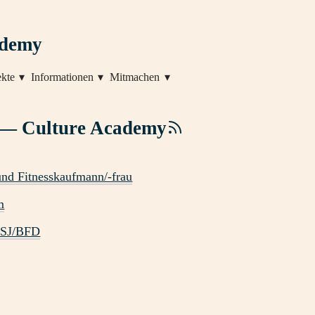
ademy
ekte
Informationen
Mitmachen
 — Culture Academy
und Fitnesskaufmann/-frau
m
 FSJ/BFD